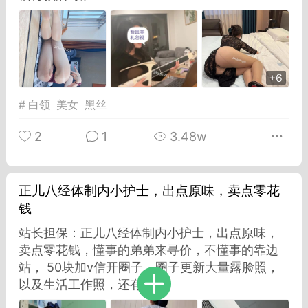
Dsisley女
曲奇小饼干
+6
#
白领
美女
黑丝
2
1
3.48w
邻家小姐姐
海航在飞空姐
正儿八经体制内小护士，出点原味，卖点零花
钱
站长担保：正儿八经体制内小护士，出点原味，
卖点零花钱，懂事的弟弟来寻价，不懂事的靠边
站， 50块加v信开圈子，圈子更新大量露脸照，
以及生活工作照，还有...