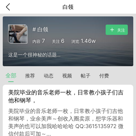
白领
# 白领
关注
7
6
1.46w
内容
关注
浏览
这是一个很神秘的话题...
全部
推荐
动态
视频
帖子
付费
美院毕业的音乐老师一枚，日常教小孩子们吉
他和钢琴，
美院毕业的音乐老师一枚，日常教小孩子们吉他
香味”的小姐
和钢琴，业余美声～创收入圈卖原，想学乐器和
大二女生囡囡
美声的也可以加我哈哈哈哈 QQ:3615135972 微
信付款后可加～...