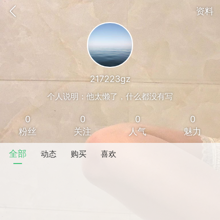
资料
217223gz
个人说明：他太懒了，什么都没有写
0
0
0
0
粉丝
关注
人气
魅力
全部
动态
购买
喜欢
香味”的小姐
大二女生囡囡