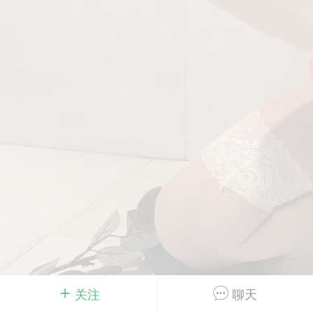
Dsisley女
曲奇小饼干
邻家小姐姐
海航在飞空姐
关注
聊天