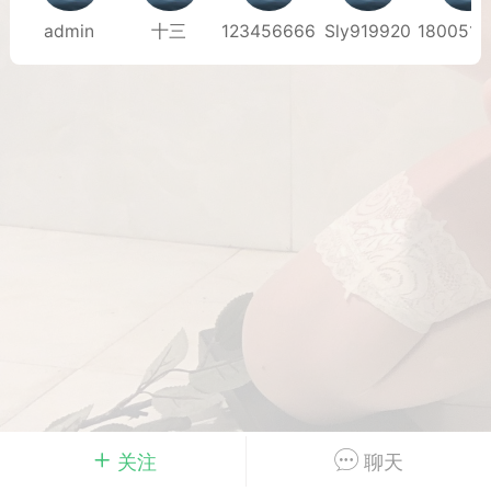
admin
十三
123456666
Sly919920
Dsisley女
曲奇小饼干
邻家小姐姐
海航在飞空姐
关注
聊天