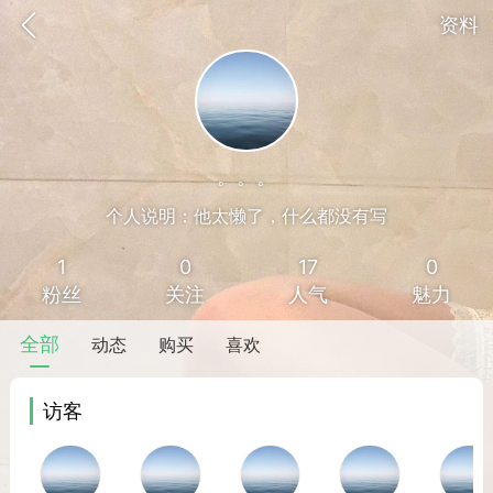
资料
。。。
个人说明：他太懒了，什么都没有写
1
0
17
0
粉丝
关注
人气
魅力
全部
动态
购买
喜欢
访客
香味”的小姐
大二女生囡囡